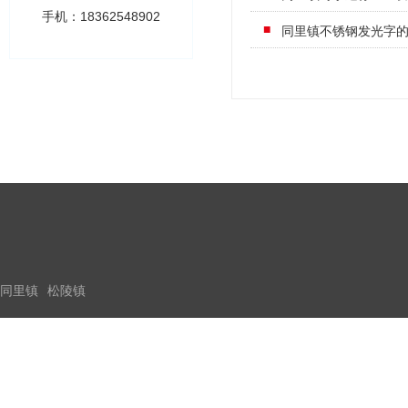
手机：18362548902
同里镇不锈钢发光字
同里镇
松陵镇