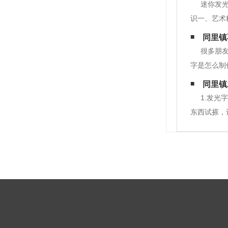
迷你发光
识一、艺术
四、色彩充
同里镇
很多朋
字是怎么制
光切割的不
同里镇
出围边厚度
1.发
东西试搽，
用汽油清理
图移动安装