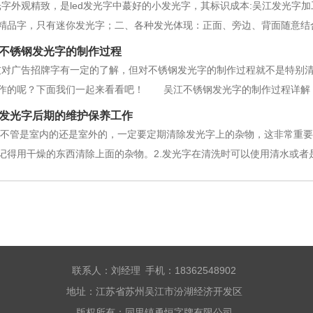
字外观精致，是led发光字中蕞好的小发光字，其标识成本:吴江发光字
精品字，只有迷你发光字；二、各种发光体现：正面、旁边、背面随意结
分：各种颜色随意；五、極限尺度：5cm-50cm，也就是说，蕞小可以达到
不锈钢发光字的制作过程
友对广告招牌字有一定的了解，但对不锈钢发光字的制作过程就不是特别
作的呢？下面我们一起来看看吧！ 吴江不锈钢发光字的制作过程详解
锈钢发光字。具有以下诸多优点：字形精准、不走形，切割线条更圆滑
发光字后期的维护保养工作
。锯角，字形位距测量、定位精准，
光字不管是室内的还是室外的，一定要定期清除发光字上的杂物，这非常重
记得用干燥的东西清除上面的杂物。2.发光字在清洗时可以使用清水或
表面污垢，以免对其造成损伤。擦拭以后用少许抛光蜡擦拭发光字表面，
好的结构否则很容易造成电源
联系人：刘经理 手机：18362548902
地址：江苏省苏州吴江市汾湖经济开发区
版权所有：同里镇勇恒字牌有限公司