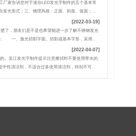
加工厂家告诉您对于迷你LED发光字制作的五个基本常
合发光形式；三、物理风格：正面、斜面、弧面；
5cm。
[2022-03-19]
清楚了，朋友们是不是也希望能进一步了解不锈钢发光
： 一、激光切割字面。切割成基本字形，采用激
、更美观、过渡更自然。 二、裁边，根据字厚度裁
[2022-04-07]
要的。吴江发光字制作提示注意擦拭时不要使用带水的
者是中性清洁剂，不适合过多使用清洁剂，特别不可以
以增加亮洁程度。3.发光字在进行保养的时候不要试